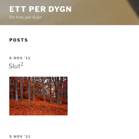
ETT PER DYGN
Ett foto per dygn
POSTS
POSTED
6 NOV ’11
ON
2
Slut
POSTED
5 NOV ’11