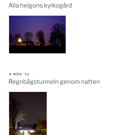
ON
Alla helgons kyrkogård
POSTED
4 NOV ’11
ON
Regnbågstunneln genom natten