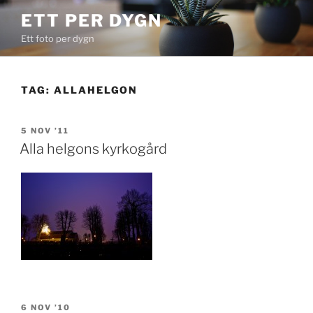
Skip
ETT PER DYGN
to
Ett foto per dygn
content
TAG:
ALLAHELGON
POSTED
5 NOV ’11
ON
Alla helgons kyrkogård
POSTED
6 NOV ’10