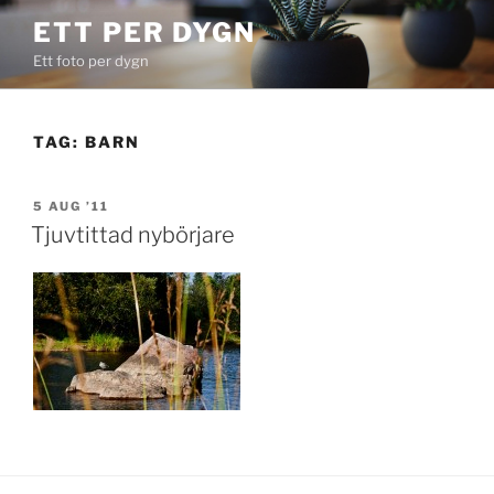
Skip
ETT PER DYGN
to
Ett foto per dygn
content
TAG:
BARN
POSTED
5 AUG ’11
ON
Tjuvtittad nybörjare