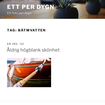
Skip
ETT PER DYGN
to
Ett foto per dygn
content
TAG:
BÅTMVATTEN
POSTED
10 JUL ’11
ON
Åldrig högblank skönhet