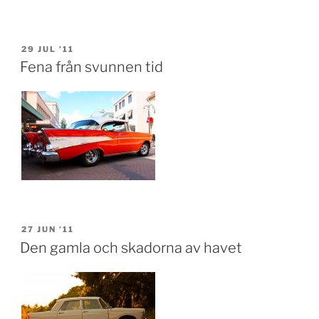
POSTED
29 JUL ’11
ON
Fena från svunnen tid
POSTED
27 JUN ’11
ON
Den gamla och skadorna av havet