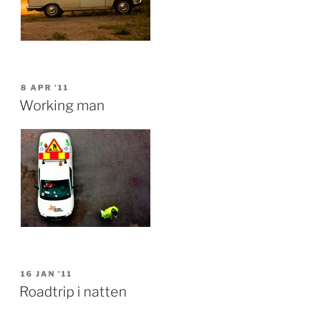
POSTED
8 APR ’11
ON
Working man
POSTED
16 JAN ’11
ON
Roadtrip i natten