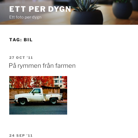
Skip
ETT PER DYGN
to
Ett foto per dygn
content
TAG:
BIL
POSTED
27 OCT ’11
ON
På rymmen från farmen
POSTED
24 SEP ’11