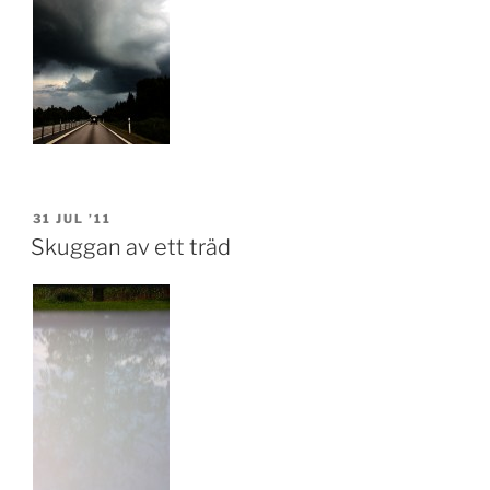
POSTED
31 JUL ’11
ON
Skuggan av ett träd