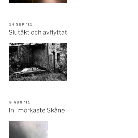
POSTED
14 SEP ’11
ON
Slutåkt och avflyttat
POSTED
8 AUG ’11
ON
In i mörkaste Skåne