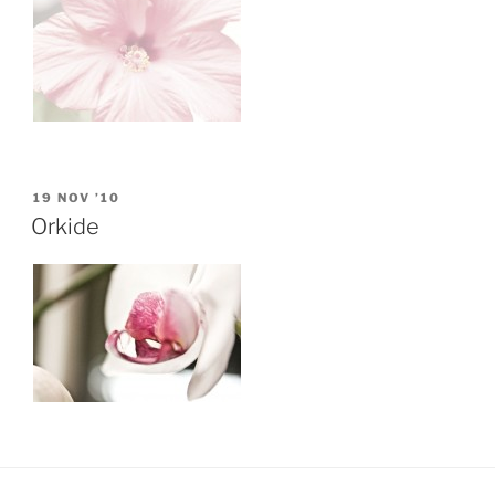
POSTED
19 NOV ’10
ON
Orkide