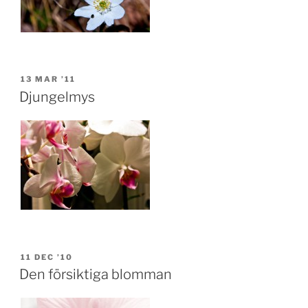
POSTED
13 MAR ’11
ON
Djungelmys
POSTED
11 DEC ’10
ON
Den försiktiga blomman