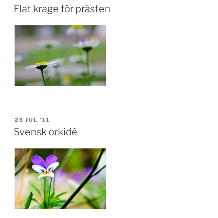
ON
Flat krage för prästen
POSTED
23 JUL ’11
ON
Svensk orkidé