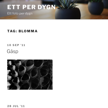
Skip
ETT PER DYGN
to
Ett foto per dygn
content
TAG:
BLOMMA
POSTED
10 SEP ’11
ON
Gäsp
POSTED
28 JUL ’11