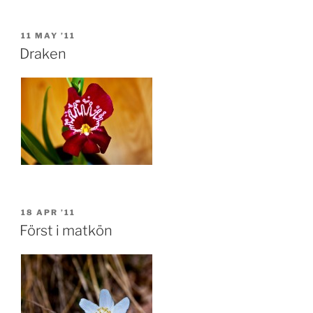
POSTED
11 MAY ’11
ON
Draken
POSTED
18 APR ’11
ON
Först i matkön