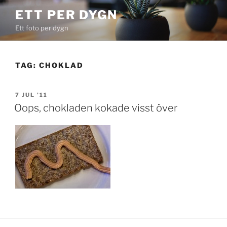
Skip
ETT PER DYGN
to
Ett foto per dygn
content
TAG:
CHOKLAD
POSTED
7 JUL ’11
ON
Oops, chokladen kokade visst över