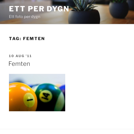
Skip
ETT PER DYGN
to
Ett foto per dygn
content
TAG:
FEMTEN
POSTED
10 AUG ’11
ON
Femten