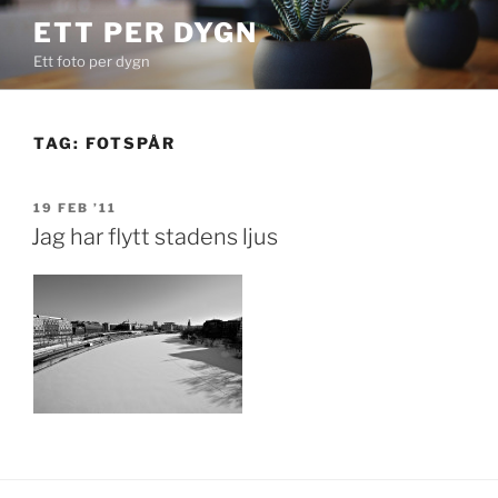
Skip
ETT PER DYGN
to
Ett foto per dygn
content
TAG:
FOTSPÅR
POSTED
19 FEB ’11
ON
Jag har flytt stadens ljus