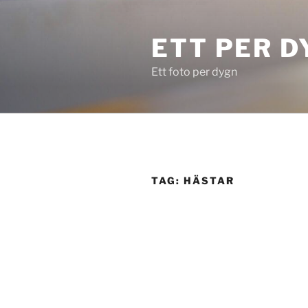
Skip
to
ETT PER D
content
Ett foto per dygn
TAG:
HÄSTAR