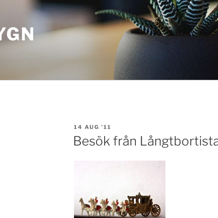
YGN
POSTED
14 AUG ’11
ON
Besök från Långtbortist