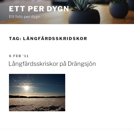
Skip
ETT PER DYGN
to
Ett foto per dygn
content
TAG:
LÅNGFÄRDSSKRIDSKOR
POSTED
6 FEB ’11
ON
Långfärdsskriskor på Drängsjön