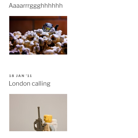
ON
Aaaarrrggghhhhhh
POSTED
18 JAN ’11
ON
London calling