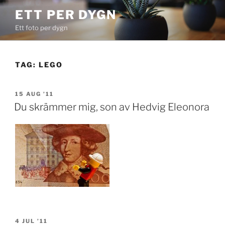
Skip
ETT PER DYGN
to
Ett foto per dygn
content
TAG:
LEGO
POSTED
15 AUG ’11
ON
Du skrämmer mig, son av Hedvig Eleonora
POSTED
4 JUL ’11