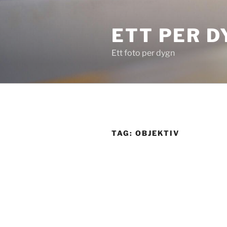
Skip
to
ETT PER D
content
Ett foto per dygn
TAG:
OBJEKTIV