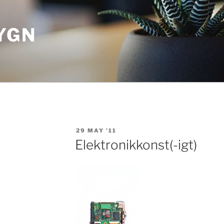
YGN
POSTED
29 MAY ’11
ON
Elektronikkonst(-igt)