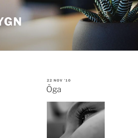
YGN
POSTED
22 NOV ’10
ON
Öga