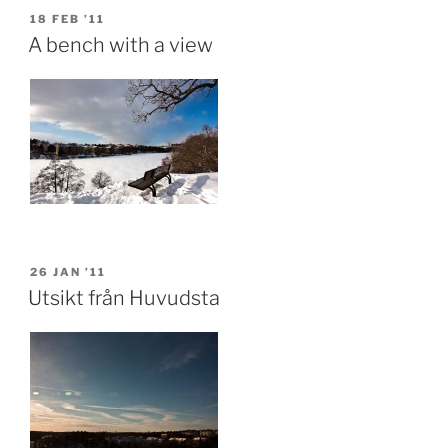
POSTED
18 FEB ’11
ON
A bench with a view
POSTED
26 JAN ’11
ON
Utsikt från Huvudsta