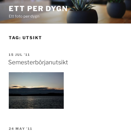
Skip
ETT PER DYGN
to
Ett foto per dygn
content
TAG:
UTSIKT
POSTED
15 JUL ’11
ON
Semesterbörjanutsikt
POSTED
24 MAY ’11