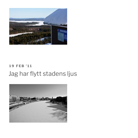
POSTED
19 FEB ’11
ON
Jag har flytt stadens ljus