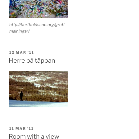
http://bertholdsson.org/grott
malningar/
POSTED
12 MAR ’11
ON
Herre på täppan
POSTED
11 MAR ’11
ON
Room with a view