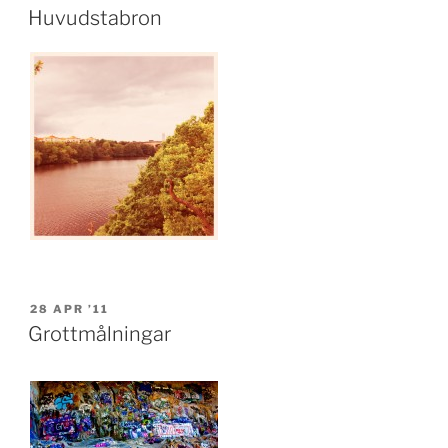
ON
Huvudstabron
POSTED
28 APR ’11
ON
Grottmålningar