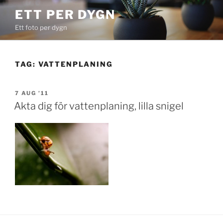
Skip
ETT PER DYGN
to
Ett foto per dygn
content
TAG:
VATTENPLANING
POSTED
7 AUG ’11
ON
Akta dig för vattenplaning, lilla snigel