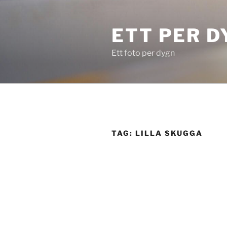
Skip
to
ETT PER D
content
Ett foto per dygn
TAG:
LILLA SKUGGA