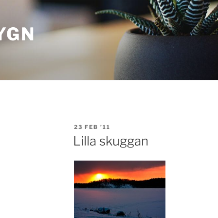
YGN
POSTED
23 FEB ’11
ON
Lilla skuggan